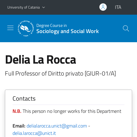
Go to main content
Go to navigation menu
ITA
University of Catania
Degree Course in
Sociology and Social Work
Delia La Rocca
Full Professor of Diritto privato [GIUR-01/A]
Contacts
N.B.
This person no longer works for this Department
Email:
delialarocca.unict@gmail.com
-
delia.larocca@unict.it