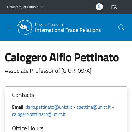
Go to main content
Go to navigation menu
ITA
University of Catania
Degree Course in
International Trade Relations
Calogero Alfio Pettinato
Associate Professor of [GIUR-09/A]
Contacts
Email:
dario.pettinato@unict.it
-
cpettina@unict.it
-
calogero.pettinato@unict.it
Office Hours