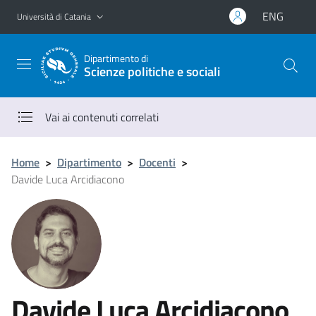
Vai al contenuto principale
Vai al menu di navigazione
ENG
Università di Catania
Dipartimento di
Scienze politiche e sociali
Vai ai contenuti correlati
Home
>
Dipartimento
>
Docenti
>
Davide Luca Arcidiacono
Davide Luca Arcidiacono