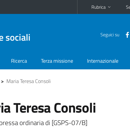
Rubrica
Se
e sociali
Seguici su
Ricerca
Terza missione
Internazionale
>
Maria Teresa Consoli
ia Teresa Consoli
oressa ordinaria di [GSPS-07/B]