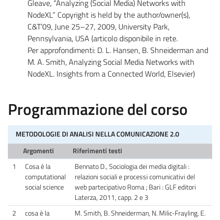
Gleave, “Analyzing (Social Media) Networks with
NodeXL” Copyright is held by the author/owner(s),
C&T’09, June 25–27, 2009, University Park,
Pennsylvania, USA (articolo disponibile in rete.
Per approfondimenti: D. L. Hansen, B. Shneiderman and
M. A. Smith, Analyzing Social Media Networks with
NodeXL. Insights from a Connected World, Elsevier)
Programmazione del corso
METODOLOGIE DI ANALISI NELLA COMUNICAZIONE 2.0
Argomenti
Riferimenti testi
1
Cosa è la
Bennato D., Sociologia dei media digitali :
computational
relazioni sociali e processi comunicativi del
social science
web partecipativo Roma ; Bari : GLF editori
Laterza, 2011, capp. 2 e 3
2
cosa è la
M. Smith, B. Shneiderman, N. Milic-Frayling, E.