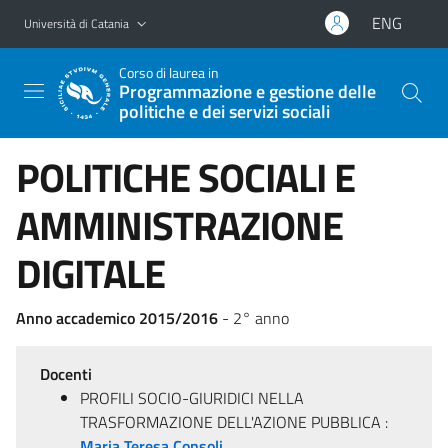
Vai al contenuto principale
Vai al menu di navigazione
ENG
Università di Catania
Corso di laurea in
Programmazione e gestione delle
politiche e dei servizi sociali
POLITICHE SOCIALI E
AMMINISTRAZIONE
DIGITALE
Anno accademico 2015/2016
- 2° anno
Docenti
PROFILI SOCIO-GIURIDICI NELLA
TRASFORMAZIONE DELL'AZIONE PUBBLICA :
Maria Teresa Consoli