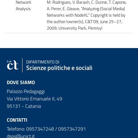
Network
M. Rodrigues, V. Barash, C. Dunne, T. Capone,
Analysis
A. Perer, E. Gleave, “Analyzing (Social Media)
Networks with NodeXL” Copyright is held by
the author/owner(s), C&T’09, June 25–27,
2009, University Park, Pennsyl
DIPARTIMENTO DI
Scienze politiche e sociali
DOVE SIAMO
Palazzo Pedagaggi
Via Vittorio Emanuele II, 49
95131 - Catania
CONTATTI
Telefono: 0957347248 / 0957347291
dsps@unict.it