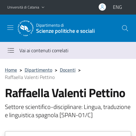
Vai al contenuto principale
Vai al menu di navigazione
ENG
Università di Catania
Dipartimento di
Scienze politiche e sociali
Vai ai contenuti correlati
Home
>
Dipartimento
>
Docenti
>
Raffaella Valenti Pettino
Raffaella Valenti Pettino
Settore scientifico-disciplinare: Lingua, traduzione
e linguistica spagnola [SPAN-01/C]