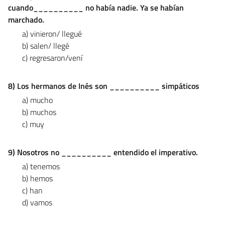
cuando__________ no había nadie.
Ya se habían
marchado.
a) vinieron/ llegué
b) salen/ llegé
c) regresaron/vení
8) Los hermanos de Inés son __________ simpáticos
a) mucho
b) muchos
c) muy
9) Nosotros no __________ entendido el imperativo.
a) tenemos
b) hemos
c) han
d) vamos