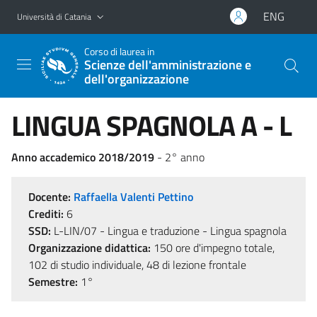
Vai al contenuto principale
Vai al menu di navigazione
ENG
Università di Catania
Corso di laurea in
Scienze dell'amministrazione e
dell'organizzazione
LINGUA SPAGNOLA A - L
Anno accademico 2018/2019
- 2° anno
Docente:
Raffaella Valenti Pettino
Crediti:
6
SSD:
L-LIN/07 - Lingua e traduzione - Lingua spagnola
Organizzazione didattica:
150 ore d'impegno totale,
102 di studio individuale, 48 di lezione frontale
Semestre:
1°