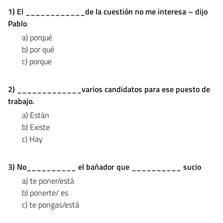
1) El ____________de la cuestión no me interesa – dijo
Pablo
.
a) porqué
b) por qué
c) porque
2) _____________varios candidatos para ese puesto de
trabajo.
a) Están
b) Existe
c) Hay
3) No__________ el bañador que __________ sucio
a) te poner/está
b) ponerte/ es
c) te pongas/está