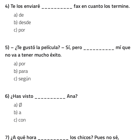
4) Te los enviaré __________ fax en cuanto los termine.
a) de
b) desde
c) por
5) – ¿Te gustó la película? – Sí, pero __________ mí que
no va a tener mucho éxito.
a) por
b) para
c) según
6) ¿Has visto __________ Ana?
a) Ø
b) a
c) con
7) ¿A qué hora __________ los chicos? Pues no sé,