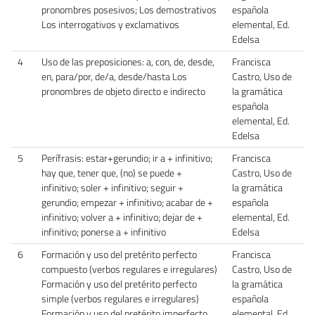
pronombres posesivos; Los demostrativos
española
Los interrogativos y exclamativos
elemental, Ed.
Edelsa
4
Uso de las preposiciones: a, con, de, desde,
Francisca
en, para/por, de/a, desde/hasta Los
Castro, Uso de
pronombres de objeto directo e indirecto
la gramática
española
elemental, Ed.
Edelsa
5
Perífrasis: estar+gerundio; ir a + infinitivo;
Francisca
hay que, tener que, (no) se puede +
Castro, Uso de
infinitivo; soler + infinitivo; seguir +
la gramática
gerundio; empezar + infinitivo; acabar de +
española
infinitivo; volver a + infinitivo; dejar de +
elemental, Ed.
infinitivo; ponerse a + infinitivo
Edelsa
6
Formación y uso del pretérito perfecto
Francisca
compuesto (verbos regulares e irregulares)
Castro, Uso de
Formación y uso del pretérito perfecto
la gramática
simple (verbos regulares e irregulares)
española
Formación y uso del pretérito imperfecto
elemental, Ed.