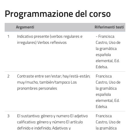
Programmazione del corso
Argomenti
Riferimenti testi
1
Indicativo presente (verbos regulares e
- Francisca
irregulares) Verbos reflexivos
Castro, Uso de
la gramática
española
elemental, Ed.
Edelsa.
2
Contraste entre ser/estar; hay/está-están;
Francisca
muy/mucho, también/tampoco Los
Castro, Uso de
pronombres personales
la gramática
española
elemental, Ed.
Edelsa
3
El sustantivo: género y numero El adjetivo
Francisca
calificativo: género y número El artículo
Castro, Uso de
definido e indefinido; Adjetivos y
la gramática