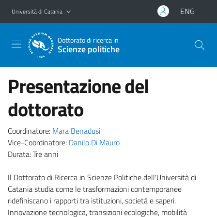
Vai al contenuto principale
Vai al menu di navigazione
ENG
Università di Catania
Dottorato di ricerca in
Scienze politiche
Presentazione del
dottorato
Coordinatore:
Mara Benadusi
Vice-Coordinatore:
Danilo Di Mauro
Durata: Tre anni
Il Dottorato di Ricerca in Scienze Politiche dell'Università di
Catania studia come le trasformazioni contemporanee
ridefiniscano i rapporti tra istituzioni, società e saperi.
Innovazione tecnologica, transizioni ecologiche, mobilità