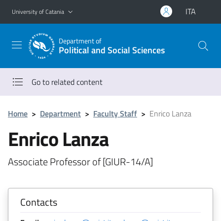
Go to main content
Go to navigation menu
ITA
University of Catania
Department of
Political and Social Sciences
Go to related content
Home
>
Department
>
Faculty Staff
>
Enrico Lanza
Enrico Lanza
Associate Professor of [GIUR-14/A]
Contacts