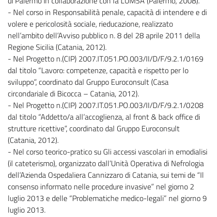
di Palermo in collaborazione con la LUMSA (Palermo, 2008).
- Nel corso in Responsabilità penale, capacità di intendere e di
volere e pericolosità sociale, rieducazione, realizzato
nell’ambito dell’Avviso pubblico n. 8 del 28 aprile 2011 della
Regione Sicilia (Catania, 2012).
- Nel Progetto n.(CIP) 2007.IT.051.PO.003/II/D/F/9.2.1/0169
dal titolo “Lavoro: competenze, capacità e rispetto per lo
sviluppo”, coordinato dal Gruppo Euroconsult (Casa
circondariale di Bicocca – Catania, 2012).
- Nel Progetto n.(CIP) 2007.IT.051.PO.003/II/D/F/9.2.1/0208
dal titolo “Addetto/a all’accoglienza, al front & back office di
strutture ricettive”, coordinato dal Gruppo Euroconsult
(Catania, 2012).
- Nel corso teorico-pratico su Gli accessi vascolari in emodialisi
(il cateterismo), organizzato dall’Unità Operativa di Nefrologia
dell’Azienda Ospedaliera Cannizzaro di Catania, sui temi de “Il
consenso informato nelle procedure invasive” nel giorno 2
luglio 2013 e delle “Problematiche medico-legali” nel giorno 9
luglio 2013.