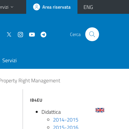
ENG
rvizi
Area riservata
Cerca
Servizi
l Property Right Management
IB4EU
Didattica
2014-2015
2015-2016