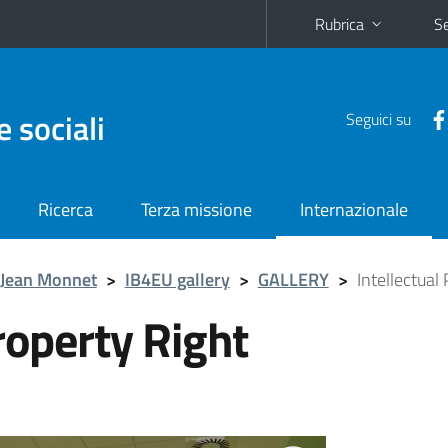
Rubrica
Se
e sociali
Seguici su
Ricerca
Terza missione
Internazionale
 Jean Monnet
>
IB4EU gallery
>
GALLERY
>
Intellectua
roperty Right