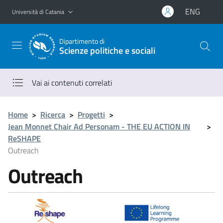
Vai al contenuto principale
Vai al menu di navigazione
ENG
Università di Catania
Dipartimento di
Scienze politiche e sociali
Vai ai contenuti correlati
Home
>
Ricerca
>
Progetti
>
Jean Monnet Chair Ad Personam - THE EU ACTION IN
>
ReSHAPE
Outreach
Outreach