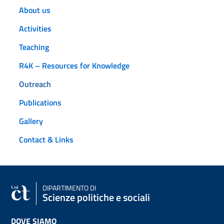
About us
Activities
Teaching
R4K – Resources for Knowledge
Outreach
Publications
Gallery
Contact & Links
DIPARTIMENTO DI
Scienze politiche e sociali
DOVE SIAMO