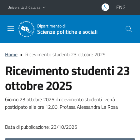
Vai al contenuto principale
Vai al menu di navigazione
ENG
Università di Catania
Dipartimento di
Scienze politiche e sociali
Home
>
Ricevimento studenti 23 ottobre 2025
Ricevimento studenti 23
ottobre 2025
Giorno 23 ottobre 2025 il ricevimento studenti verrà
posticipato alle ore 12,00. Prof.ssa Alessandra La Rosa
Data di pubblicazione: 23/10/2025