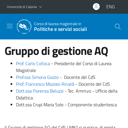
Vai al contenuto principale
Vai al menu di navigazione
ENG
Università di Catania
Corso di laurea magistrale in
Politiche e servizi sociali
Gruppo di gestione AQ
Prof. Carlo Colloca
- Presidente del Corso di Laurea
Magistrale
Prof.ssa Simona Gozzo
- Docente del CdS
Prof. Francesco Mazzeo Rinaldi
- Docente del CdS
Dott.ssa Fiorenza Beluzzi
- Tec. Amm.vo - Ufficio della
Didattica
Dott.ssa Crupi Maria Sole - Componente studentesca
Il Gruppo di gestione AQ del CdS LM87 si riunisce, di regola,