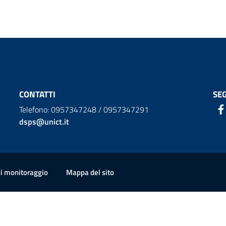
CONTATTI
SEG
Telefono: 0957347248 / 0957347291
dsps@unict.it
di monitoraggio
Mappa del sito