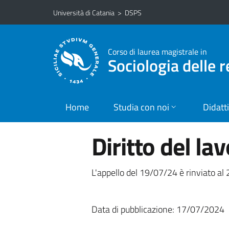
Vai al contenuto principale
Vai al menu di navigazione
Università di Catania
>
DSPS
Corso di laurea magistrale in
Sociologia delle r
Home
Studia con noi
Didatt
Diritto del lav
L'appello del 19/07/24 è rinviato al
Data di pubblicazione: 17/07/2024