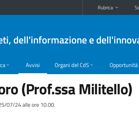
Rubrica
Se
eti, dell'informazione e dell'inno
ica
Avvisi
Organi del CdS
Opportunità
oro (Prof.ssa Militello)
 25/07/24 alle ore 10.00.