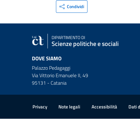
Condividi
DIPARTIMENTO DI
Scienze politiche e sociali
DOVE SIAMO
Palazzo Pedagaggi
Via Vittorio Emanuele II, 49
95131 - Catania
Link e informazioni utili
Privacy
Note legali
Accessibilità
Dati 