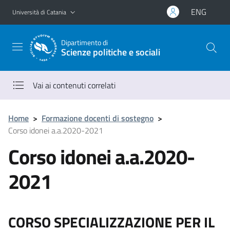
Vai al contenuto principale
Vai al menu di navigazione
ENG
Università di Catania
Dipartimento di
Scienze politiche e sociali
Vai ai contenuti correlati
Home
>
Formazione docenti di sostegno
>
Corso idonei a.a.2020-2021
Corso idonei a.a.2020-
2021
CORSO SPECIALIZZAZIONE PER IL