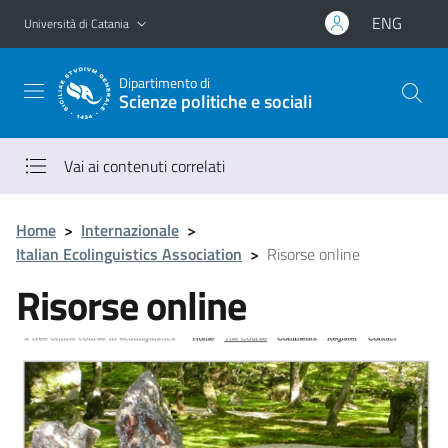
Vai al contenuto principale
Vai al menu di navigazione
ENG
Università di Catania
Dipartimento di
Scienze politiche e sociali
Vai ai contenuti correlati
Home
>
Internazionale
>
Italian Ecolinguistics Association
>
Risorse online
Risorse online