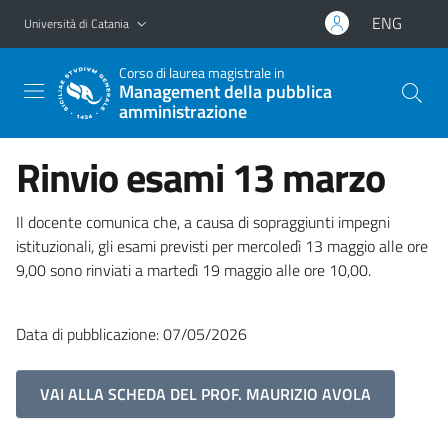
Vai al contenuto principale
Vai al menu di navigazione
ENG
Università di Catania
Corso di laurea magistrale in
Management della pubblica
amministrazione
Rinvio esami 13 marzo
Il docente comunica che, a causa di sopraggiunti impegni
istituzionali, gli esami previsti per mercoledì 13 maggio alle ore
9,00 sono rinviati a martedì 19 maggio alle ore 10,00.
Data di pubblicazione: 07/05/2026
VAI ALLA SCHEDA DEL PROF. MAURIZIO AVOLA