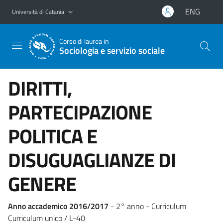
Vai al contenuto principale
Vai al menu di navigazione
ENG
Università di Catania
Corso di laurea in
Sociologia e servizio sociale
DIRITTI,
PARTECIPAZIONE
POLITICA E
DISUGUAGLIANZE DI
GENERE
Anno accademico 2016/2017
- 2° anno - Curriculum
Curriculum unico / L-40