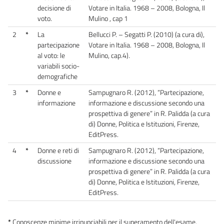
decisione di
Votare in Italia. 1968 – 2008, Bologna, Il
voto.
Mulino , cap 1
2
*
La
Bellucci P. – Segatti P. (2010) (a cura di),
partecipazione
Votare in Italia. 1968 – 2008, Bologna, Il
al voto: le
Mulino, cap.4).
variabili socio-
demografiche
3
*
Donne e
Sampugnaro R. (2012), “Partecipazione,
informazione
informazione e discussione secondo una
prospettiva di genere” in R. Palidda (a cura
di) Donne, Politica e Istituzioni, Firenze,
EditPress.
4
*
Donne e reti di
Sampugnaro R. (2012), “Partecipazione,
discussione
informazione e discussione secondo una
prospettiva di genere” in R. Palidda (a cura
di) Donne, Politica e Istituzioni, Firenze,
EditPress.
*
Conoscenze minime irrinunciabili per il superamento dell'esame.