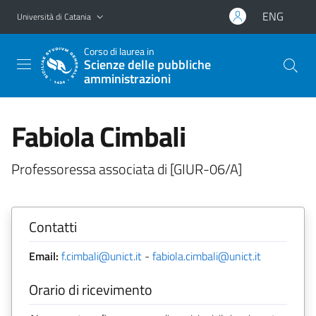
Vai al contenuto principale
Vai al menu di navigazione
ENG
Università di Catania
Corso di laurea in
Scienze delle pubbliche
amministrazioni
Fabiola Cimbali
Professoressa associata di [GIUR-06/A]
Contatti
Email:
f.cimbali@unict.it
-
fabiola.cimbali@unict.it
Orario di ricevimento