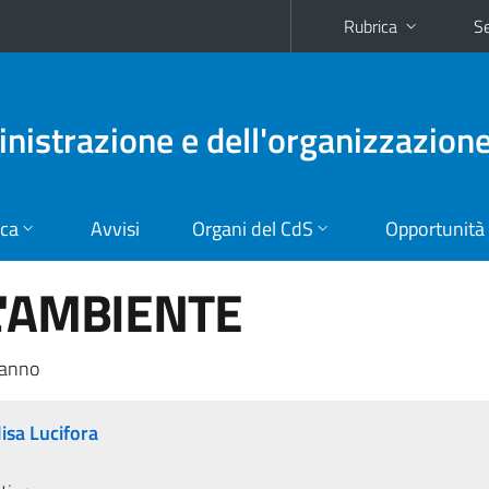
Rubrica
Se
nistrazione e dell'organizzazion
ica
Avvisi
Organi del CdS
Opportunità
L'AMBIENTE
 anno
isa Lucifora