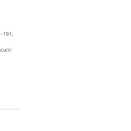
31-191;
acucci