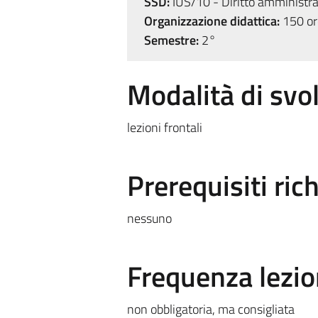
SSD:
IUS/10 - Diritto amministra
Organizzazione didattica:
150 ore
Semestre:
2°
Modalità di sv
lezioni frontali
Prerequisiti rich
nessuno
Frequenza lezio
non obbligatoria, ma consigliata