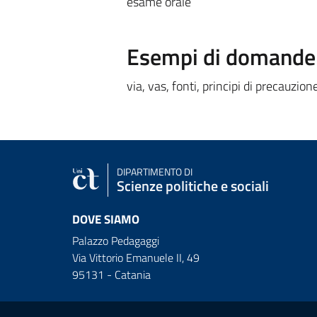
esame orale
Esempi di domande e
via, vas, fonti, principi di precauzio
DIPARTIMENTO DI
Scienze politiche e sociali
DOVE SIAMO
Palazzo Pedagaggi
Via Vittorio Emanuele II, 49
95131 - Catania
Link e informazioni utili