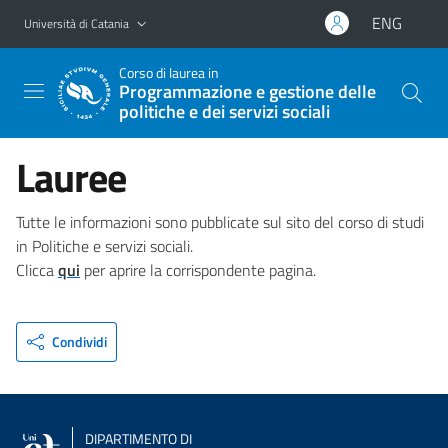
Vai al contenuto principale
Vai al menu di navigazione
ENG
Università di Catania
Corso di laurea in
Programmazione e gestione delle
politiche e dei servizi sociali
Lauree
Tutte le informazioni sono pubblicate sul sito del corso di studi
in Politiche e servizi sociali.
Clicca
qui
per aprire la corrispondente pagina.
Condividi
DIPARTIMENTO DI