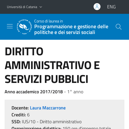
Vai al contenuto principale
Vai al menu di navigazione
ENG
Università di Catania
Corso di laurea in
Programmazione e gestione delle
politiche e dei servizi sociali
DIRITTO
AMMINISTRATIVO E
SERVIZI PUBBLICI
Anno accademico 2017/2018
- 1° anno
Docente:
Laura Maccarrone
Crediti:
6
SSD:
IUS/10 - Diritto amministrativo
Organizzazione didattica:
150 ore d'impegno totale,