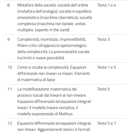
8
Metafore della società. società dell’ordine
Testo 1 e 4
(metafora dell’orologio); società in equilibrio
omeostatico (macchina cibernetica); società
complessa (macchina non banale, unitas
multiplex, sepents in the sand).
9
Complessità, incertezza, imprevedibilità,
Testo 3
Rilievi critici all’approccio epistemologico
della complessità: La previsionalità sociale
tra limiti e nuove possibilità
10
Come si studia la complessità. Equazioni
Testo 1 e 5
differenziali non-lineari vs lineari. Elementi
di matematica di base
11
La modellizzazione matematica dei
Testo 5
processi sociali dal lineare al non-lineare.
Equazioni differenziali ed equazioni integrali
lineari: Il modello lineare semplice, il
modello esponenziale di Malthus
12
Equazioni differenziali ed equazioni integrali
Testo 5 e 7
non-lineari. Aggiustamenti teorici e formali