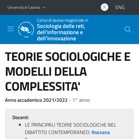
Vai al contenuto principale
Vai al menu di navigazione
ENG
Università di Catania
Corso di laurea magistrale in
Sociologia delle reti,
dell'informazione e
dell'innovazione
TEORIE SOCIOLOGICHE E
MODELLI DELLA
COMPLESSITA'
Anno accademico 2021/2022
- 1° anno
Docenti
LE PRINCIPALI TEORIE SOCIOLOGICHE NEL
DIBATTITO CONTEMPORANEO:
Rossana