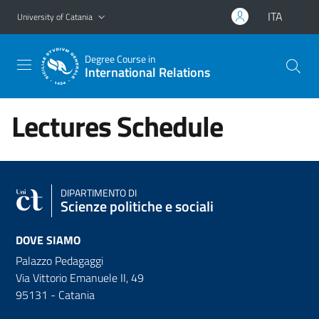
Go to main content
Go to navigation menu
ITA
University of Catania
Degree Course in
International Relations
Lectures Schedule
DIPARTIMENTO DI
Scienze politiche e sociali
DOVE SIAMO
Palazzo Pedagaggi
Via Vittorio Emanuele II, 49
95131 - Catania