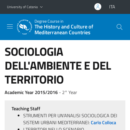
Go to main content
Go to navigation menu
ITA
University of Catania
Degree Course in
The History and Culture of
Mediterranean Countries
SOCIOLOGIA
DELL'AMBIENTE E DEL
TERRITORIO
Academic Year 2015/2016
- 2° Year
Teaching Staff
STRUMENTI PER UN'ANALISI SOCIOLOGICA DEI
SISTEMI URBANI MEDITERRANEI:
Carlo Colloca
I TERRITORI NELLO SCENARIO