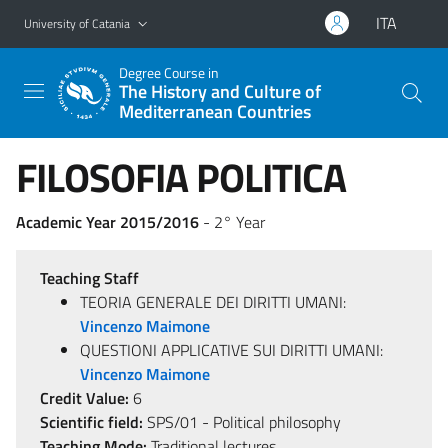
Go to main content
Go to navigation menu
ITA
University of Catania
Degree Course in
The History and Culture of
Mediterranean Countries
FILOSOFIA POLITICA
Academic Year 2015/2016
- 2° Year
Teaching Staff
TEORIA GENERALE DEI DIRITTI UMANI:
Vincenzo Maimone
QUESTIONI APPLICATIVE SUI DIRITTI UMANI:
Vincenzo Maimone
Credit Value:
6
Scientific field:
SPS/01 - Political philosophy
Teaching Mode:
Traditional lectures