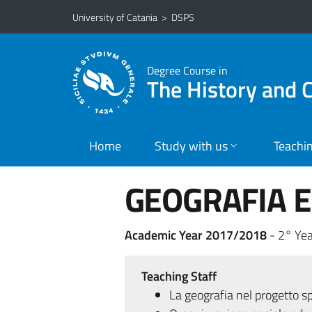
Go to main content
Go to navigation menu
University of Catania
>
DSPS
Degree Course in
The History and 
Home
Study with us
Teachi
GEOGRAFIA E
Academic Year 2017/2018
- 2° Yea
Teaching Staff
La geografia nel progetto sp