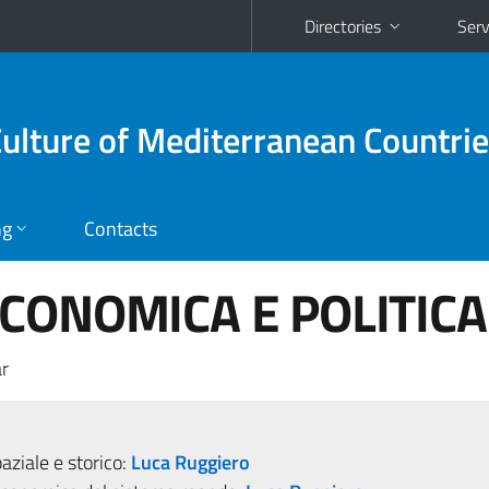
Directories
Serv
Culture of Mediterranean Countri
ng
Contacts
CONOMICA E POLITICA
r
aziale e storico:
Luca Ruggiero