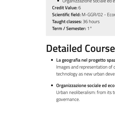
Organizzazione sociale ed
Credit Value:
6
Scientific field:
M-GGR/02 - Econo
Taught classes:
36 hours
Term / Semester:
1°
Detailed Cours
La geografia nel progetto spaz
Images and representation of ci
technology as new urban deve
Organizzazione sociale ed ec
Urban neoliberalism: from its t
governance.