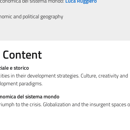
 economica del sistema mondo:
Luca Ruggiero
mic and political geography
e Content
iale e storico
ties in their development strategies. Culture, creativity and
lopment paradigms.
onomica del sistema mondo
riumph to the crisis. Globalization and the insurgent spaces 