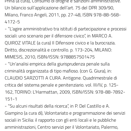
Prina (a cura), Consumo di droghe e sanzioni amministrative.
Un bilancio sull’applicazione dell’art. 75 del DPR 309/90,
Milano, Franco Angeli, 2011, pp. 27-48, ISBN 978-88-568-
4172-5
- “L'agire amministrativo tra istituti di partecipazione e processi
sociali: uno scenario per il difensore civico”, in MARCO A.
QUIROZ VITALE (a cura) Il Difensore civico e la burocrazia.
Diritto, discrezionalità e controllo. p. 173-204, MILANO:
MIMESIS, 2010, ISBN/ISSN: 9788857501475
- “Un'analisi empirica della giurisprudenza penale sulla
criminalità organizzata di tipo mafioso. (con G. Giura), in:
CLAUDIO SARZOTTI A CURA. Antigone. Quadrimestrale di
critica del sistema penale e penitenziario. vol. III/IV, p. 125-
162, TORINO: L'Harmattan, 2009, ISBN/ISSN: 978-88-7892-
151-1
- “Su alcuni risultati della ricerca”, in P. Del Castillo e A.
Giampino (a cura di), Volontariato e programmazione dei servizi
sociali in Sicilia: il rapporto con gli enti locali e le pubbliche
amministrazioni, Centro servizi per il Volontariato, Palermo,