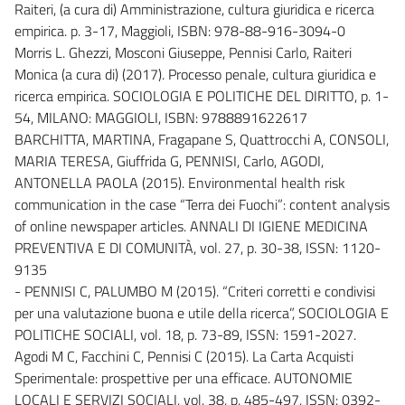
Raiteri, (a cura di) Amministrazione, cultura giuridica e ricerca
empirica. p. 3-17, Maggioli, ISBN: 978-88-916-3094-0
Morris L. Ghezzi, Mosconi Giuseppe, Pennisi Carlo, Raiteri
Monica (a cura di) (2017). Processo penale, cultura giuridica e
ricerca empirica. SOCIOLOGIA E POLITICHE DEL DIRITTO, p. 1-
54, MILANO: MAGGIOLI, ISBN: 9788891622617
BARCHITTA, MARTINA, Fragapane S, Quattrocchi A, CONSOLI,
MARIA TERESA, Giuffrida G, PENNISI, Carlo, AGODI,
ANTONELLA PAOLA (2015). Environmental health risk
communication in the case “Terra dei Fuochi”: content analysis
of online newspaper articles. ANNALI DI IGIENE MEDICINA
PREVENTIVA E DI COMUNITÀ, vol. 27, p. 30-38, ISSN: 1120-
9135
- PENNISI C, PALUMBO M (2015). “Criteri corretti e condivisi
per una valutazione buona e utile della ricerca”, SOCIOLOGIA E
POLITICHE SOCIALI, vol. 18, p. 73-89, ISSN: 1591-2027.
Agodi M C, Facchini C, Pennisi C (2015). La Carta Acquisti
Sperimentale: prospettive per una efficace. AUTONOMIE
LOCALI E SERVIZI SOCIALI, vol. 38, p. 485-497, ISSN: 0392-