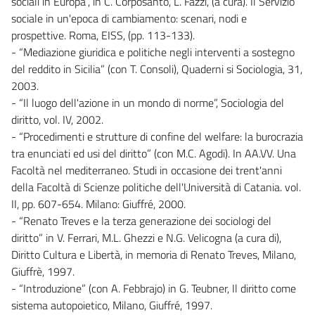
sociali in Europa”, in C. Corposanto, L. Fazzi, (a cura). Il Servizio
sociale in un'epoca di cambiamento: scenari, nodi e
prospettive. Roma, EISS, (pp. 113-133).
- “Mediazione giuridica e politiche negli interventi a sostegno
del reddito in Sicilia” (con T. Consoli), Quaderni si Sociologia, 31,
2003.
- “Il luogo dell'azione in un mondo di norme”, Sociologia del
diritto, vol. IV, 2002.
- “Procedimenti e strutture di confine del welfare: la burocrazia
tra enunciati ed usi del diritto” (con M.C. Agodi). In AA.VV. Una
Facoltà nel mediterraneo. Studi in occasione dei trent'anni
della Facoltà di Scienze politiche dell'Università di Catania. vol.
II, pp. 607-654. Milano: Giuffré, 2000.
- “Renato Treves e la terza generazione dei sociologi del
diritto” in V. Ferrari, M.L. Ghezzi e N.G. Velicogna (a cura di),
Diritto Cultura e Libertà, in memoria di Renato Treves, Milano,
Giuffrè, 1997.
- “Introduzione” (con A. Febbrajo) in G. Teubner, Il diritto come
sistema autopoietico, Milano, Giuffré, 1997.