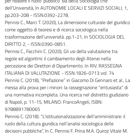
per ribadire il ruolo ‘pubblico’ sia della Sociologia che
dell’Università, In AUTONOMIE LOCALI E SERVIZI SOCIALI, 1,
pp.203-208 - ISSN:0392-2278.
Pennisi C., Marci T. (2020), La dimensione culturale del giuridico
come oggetto di teoresi e di ricerca sociologica nella
trasformazione dell’università. pp.1-21, In SOCIOLOGIA DEL
DIRITTO 2, - ISSN:0390-0851.
Pennisi C., Facchini C. (2020), Gli usi della valutazione tra
regole ed algoritmi: il cambiamento degli Atenei nella
percezione dei Direttori di Dipartimento. In RIV. RASSEGNA
ITALIANA DI VALUTAZIONE - ISSN:1826-0713 vol. 74
Pennisi C. (2018), “Prefazione” in Giacomo Di Gennaro et al., La
messa alla prova per i minori: la rassegnazione "entusiasta" di
una normativa incompleta. Una ricerca nel distretto giudiziario
di Napoli, p. 11-15, MILANO: FrancoAngeli, ISBN:
9788891780065
Pennisi C. (2018). “L’istituzionalizzazione dell’amministrare: il
ruolo della cultura giuridica nell’analisi sociologica delle
decisioni pubbliche”, In C. Pennisi F. Prina M.A. Quiroz Vitale M.