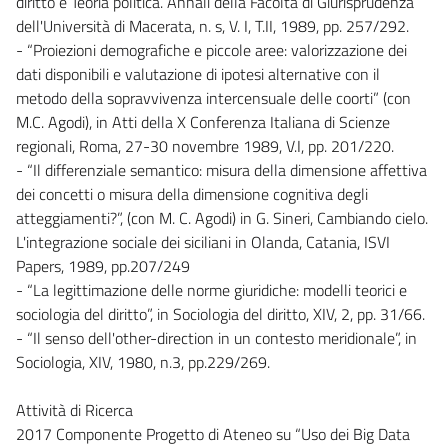
diritto e Teoria politica. Annali della Facoltà di Giurisprudenza
dell'Università di Macerata, n. s, V. I, T.II, 1989, pp. 257/292.
- “Proiezioni demografiche e piccole aree: valorizzazione dei
dati disponibili e valutazione di ipotesi alternative con il
metodo della sopravvivenza intercensuale delle coorti” (con
M.C. Agodi), in Atti della X Conferenza Italiana di Scienze
regionali, Roma, 27-30 novembre 1989, V.I, pp. 201/220.
- “Il differenziale semantico: misura della dimensione affettiva
dei concetti o misura della dimensione cognitiva degli
atteggiamenti?”, (con M. C. Agodi) in G. Sineri, Cambiando cielo.
L'integrazione sociale dei siciliani in Olanda, Catania, ISVI
Papers, 1989, pp.207/249
- “La legittimazione delle norme giuridiche: modelli teorici e
sociologia del diritto”, in Sociologia del diritto, XIV, 2, pp. 31/66.
- “Il senso dell'other-direction in un contesto meridionale”, in
Sociologia, XIV, 1980, n.3, pp.229/269.
Attività di Ricerca
2017 Componente Progetto di Ateneo su “Uso dei Big Data