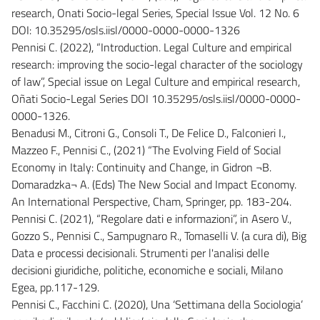
research, Onati Socio-legal Series, Special Issue Vol. 12 No. 6
DOI: 10.35295/osls.iisl/0000-0000-0000-1326
Pennisi C. (2022), “Introduction. Legal Culture and empirical
research: improving the socio-legal character of the sociology
of law”, Special issue on Legal Culture and empirical research,
Oñati Socio-Legal Series DOI 10.35295/osls.iisl/0000-0000-
0000-1326.
Benadusi M., Citroni G., Consoli T., De Felice D., Falconieri I.,
Mazzeo F., Pennisi C., (2021) “The Evolving Field of Social
Economy in Italy: Continuity and Change, in Gidron ¬B.
Domaradzka¬ A. (Eds) The New Social and Impact Economy.
An International Perspective, Cham, Springer, pp. 183-204.
Pennisi C. (2021), “Regolare dati e informazioni”, in Asero V.,
Gozzo S., Pennisi C., Sampugnaro R., Tomaselli V. (a cura di), Big
Data e processi decisionali. Strumenti per l'analisi delle
decisioni giuridiche, politiche, economiche e sociali, Milano
Egea, pp.117-129.
Pennisi C., Facchini C. (2020), Una ‘Settimana della Sociologia’