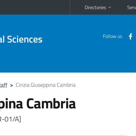
Directories
Serv
al Sciences
Follow us
taff
>
Cinzia Giuseppina Cambria
ppina Cambria
R-01/A]