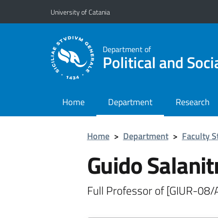
Go to main content
Go to navigation menu
University of Catania
Department of
Political and Soci
Home
Department
Research
Home
>
Department
>
Faculty S
Guido Salanit
Full Professor of [GIUR-08/