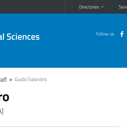
Directories
Serv
al Sciences
Follow us
taff
>
Guido Salanitro
ro
A]