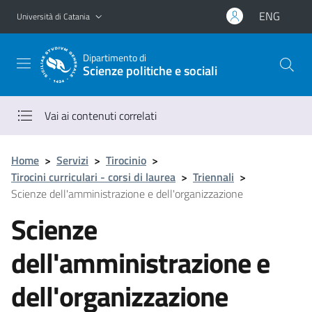
Vai al contenuto principale
Vai al menu di navigazione
ENG
Università di Catania
Dipartimento di
Scienze politiche e sociali
Vai ai contenuti correlati
Home
>
Servizi
>
Tirocinio
>
Tirocini curriculari - corsi di laurea
>
Triennali
>
Scienze dell'amministrazione e dell'organizzazione
Scienze
dell'amministrazione e
dell'organizzazione