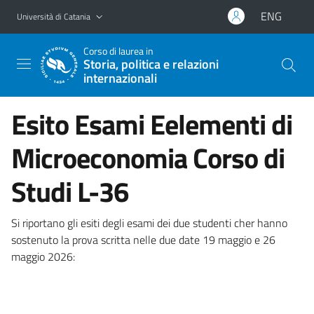
Vai al contenuto principale
Vai al menu di navigazione
ENG
Università di Catania
Corso di laurea in
Storia, politica e relazioni
internazionali
Esito Esami Eelementi di
Microeconomia Corso di
Studi L-36
Si riportano gli esiti degli esami dei due studenti cher hanno
sostenuto la prova scritta nelle due date 19 maggio e 26
maggio 2026: