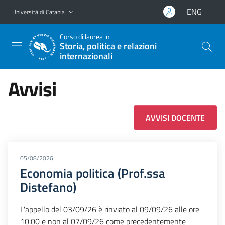
Vai al contenuto principale
Vai al menu di navigazione
ENG
Università di Catania
Corso di laurea in
Storia, politica e relazioni
internazionali
Avvisi
AVVISI DOCENTE
05/08/2026
Economia politica (Prof.ssa
Distefano)
L'appello del 03/09/26 è rinviato al 09/09/26 alle ore
10.00 e non al 07/09/26 come precedentemente