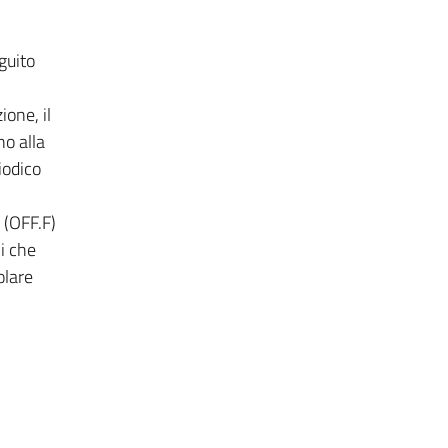
guito
one, il
no alla
iodico
a (OFF.F)
i che
olare