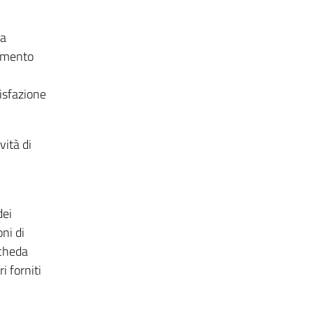
ha
ommento
disfazione
ità di
dei
oni di
scheda
i forniti