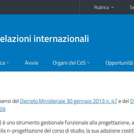
Rubrica
Se
relazioni internazionali
ica
Avvisi
Organi del CdS
Opportunità
ensi del
Decreto Ministeriale 30 gennaio 2013 n. 47
e del
D
059
 uno strumento gestionale funzionale alla progettazione, a
lla ri-progettazione del corso di studio; la sua adozione costi