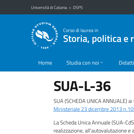
Vai al contenuto principale
Vai al menu di navigazione
Università di Catania
>
DSPS
Corso di laurea in
Storia, politica e 
Home
Studia con noi
Didatt
SUA-L-36
SUA (SCHEDA UNICA ANNUALE) ai s
Ministeriale 23 dicembre 2013 n.1
La Scheda Unica Annuale (SUA-CdS) è
realizzazione, all'autovalutazione e a