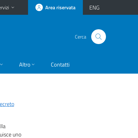
ENG
rvizi
Area riservata
Cerca
Altro
Contatti
ecreto
lla
tuisce uno