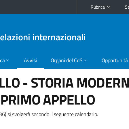
Rubrica
Se
relazioni internazionali
ica
Avvisi
Organi del CdS
Opportunità
ELLO - STORIA MODERN
 PRIMO APPELLO
36) si svolgerà secondo il seguente calendario: