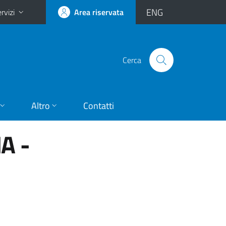
ENG
rvizi
Area riservata
Cerca
Altro
Contatti
A -