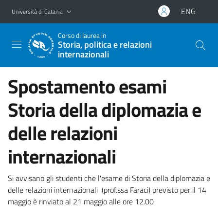
Vai al contenuto principale
Vai al menu di navigazione
ENG
Università di Catania
Corso di laurea in
Storia, politica e relazioni
internazionali
Spostamento esami
Storia della diplomazia e
delle relazioni
internazionali
Si avvisano gli studenti che l'esame di Storia della diplomazia e
delle relazioni internazionali (prof.ssa Faraci) previsto per il 14
maggio è rinviato al 21 maggio alle ore 12.00