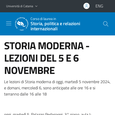
Vai al contenuto principale
Vai al menu di navigazione
ENG
Università di Catania
Corso di laurea in
Storia, politica e relazioni
internazionali
STORIA MODERNA -
LEZIONI DEL 5 E 6
NOVEMBRE
Le lezioni di Storia moderna di oggi, martedì 5 novembre 2024,
e domani, mercoledì 6, sono anticipate alle ore 16 e si
terranno dalle 16 alle 18
oggi, martedì 5, Palazzo Pedagaggi, 3° piano, aula I;