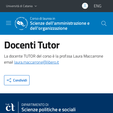
Vai al contenuto principale
Vai al menu di navigazione
ENG
Università di Catania
Corso di laurea in
Scienze dell'amministrazione e
dell'organizzazione
Docenti Tutor
La docente TUTOR del corso è la prof.ssa Laura Maccarrone
email
laura.maccarrone@libero.it
Condividi
DIPARTIMENTO DI
Scienze politiche e sociali