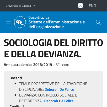
Vai al contenuto principale
Vai al menu di navigazione
ENG
Università di Catania
Corso di laurea in
Scienze dell'amministrazione e
dell'organizzazione
SOCIOLOGIA DEL DIRITTO
E DELLA DEVIANZA.
Anno accademico 2018/2019
- 3° anno
Docenti
TEMI E PROSPETTIVE DELLA TRADIZIONE
DISCIPLINARE.:
Deborah De Felice
DEVIANZA, CONTROLLO SOCIALE E
DETERRENZA.:
Deborah De Felice
Crediti:
6