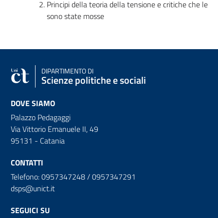
Principi della teoria della tensione e critiche che le
sono state mosse
DIPARTIMENTO DI
Scienze politiche e sociali
DOVE SIAMO
Palazzo Pedagaggi
Via Vittorio Emanuele II, 49
95131 - Catania
CONTATTI
Telefono: 0957347248 / 0957347291
dsps@unict.it
SEGUICI SU