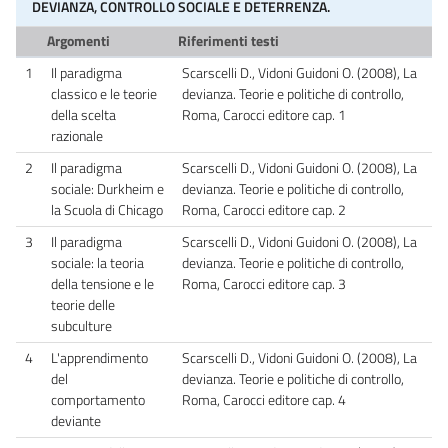
DEVIANZA, CONTROLLO SOCIALE E DETERRENZA.
Argomenti
Riferimenti testi
1
Il paradigma
Scarscelli D., Vidoni Guidoni O. (2008), La
classico e le teorie
devianza. Teorie e politiche di controllo,
della scelta
Roma, Carocci editore cap. 1
razionale
2
Il paradigma
Scarscelli D., Vidoni Guidoni O. (2008), La
sociale: Durkheim e
devianza. Teorie e politiche di controllo,
la Scuola di Chicago
Roma, Carocci editore cap. 2
3
Il paradigma
Scarscelli D., Vidoni Guidoni O. (2008), La
sociale: la teoria
devianza. Teorie e politiche di controllo,
della tensione e le
Roma, Carocci editore cap. 3
teorie delle
subculture
4
L'apprendimento
Scarscelli D., Vidoni Guidoni O. (2008), La
del
devianza. Teorie e politiche di controllo,
comportamento
Roma, Carocci editore cap. 4
deviante