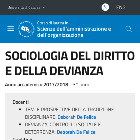
Vai al contenuto principale
Vai al menu di navigazione
ENG
Università di Catania
Corso di laurea in
Scienze dell'amministrazione e
dell'organizzazione
SOCIOLOGIA DEL DIRITTO
E DELLA DEVIANZA
Anno accademico 2017/2018
- 3° anno
Docenti
TEMI E PROSPETTIVE DELLA TRADIZIONE
DISCIPLINARE:
Deborah De Felice
DEVIANZA, CONTROLLO SOCIALE E
DETERRENZA:
Deborah De Felice
Crediti:
6