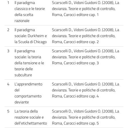
1
Il paradigma
Scarscelli D., Vidoni Guidoni O. (2008), La
classico e le teorie
devianza. Teorie e politiche di controllo,
della scelta
Roma, Carocci editore cap. 1
razionale
2
Il paradigma
Scarscelli D., Vidoni Guidoni O. (2008), La
sociale: Durkheim e
devianza. Teorie e politiche di controllo,
la Scuola di Chicago
Roma, Carocci editore cap. 2
3
Il paradigma
Scarscelli D., Vidoni Guidoni O. (2008), La
sociale: la teoria
devianza. Teorie e politiche di controllo,
della tensione e le
Roma, Carocci editore cap. 3
teorie delle
subculture
4
L'apprendimento
Scarscelli D., Vidoni Guidoni O. (2008), La
del
devianza. Teorie e politiche di controllo,
comportamento
Roma, Carocci editore cap. 4
deviante
5
La teoria della
Scarscelli D., Vidoni Guidoni O. (2008), La
reazione sociale e
devianza. Teorie e politiche di controllo,
dell'etichettamento
Roma, Carocci editore cap. 5