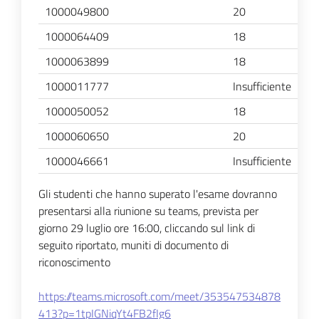
1000049800
20
1000064409
18
1000063899
18
1000011777
Insufficiente
1000050052
18
1000060650
20
1000046661
Insufficiente
Gli studenti che hanno superato l'esame dovranno
presentarsi alla riunione su teams, prevista per
giorno 29 luglio ore 16:00, cliccando sul link di
seguito riportato, muniti di documento di
riconoscimento
https://teams.microsoft.com/meet/353547534878
413?p=1tpIGNiqYt4FB2fIg6