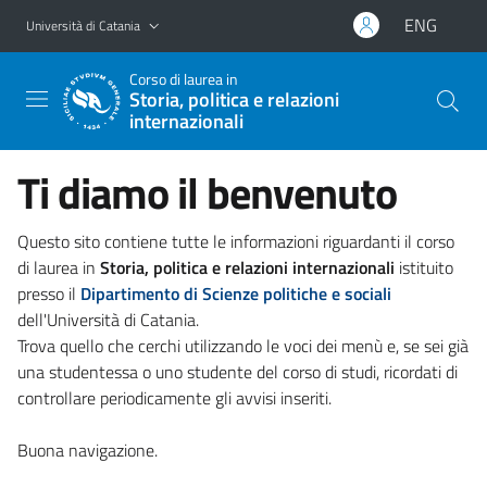
Vai al contenuto principale
Vai al menu di navigazione
ENG
Università di Catania
Corso di laurea in
Storia, politica e relazioni
internazionali
Ti diamo il benvenuto
Questo sito contiene tutte le informazioni riguardanti il corso
di laurea in
Storia, politica e relazioni internazionali
istituito
presso il
Dipartimento di Scienze politiche e sociali
dell'Università di Catania.
Trova quello che cerchi utilizzando le voci dei menù e, se sei già
una studentessa o uno studente del corso di studi, ricordati di
controllare periodicamente gli avvisi inseriti.
Buona navigazione.