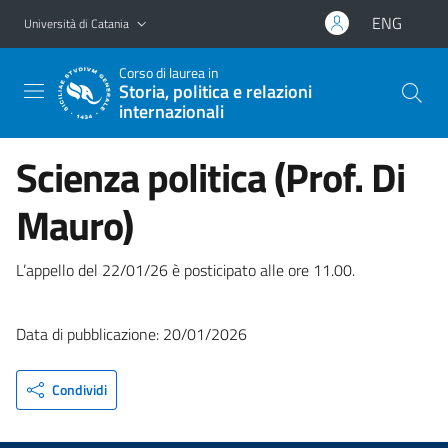
Vai al contenuto principale
Vai al menu di navigazione
ENG
Università di Catania
Corso di laurea in
Storia, politica e relazioni
internazionali
Scienza politica (Prof. Di
Mauro)
L’appello del 22/01/26 è posticipato alle ore 11.00.
Data di pubblicazione: 20/01/2026
Condividi