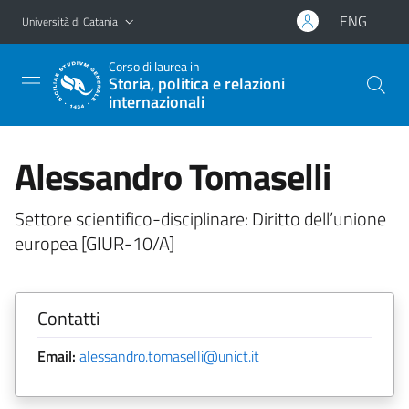
Vai al contenuto principale
Vai al menu di navigazione
ENG
Università di Catania
Corso di laurea in
Storia, politica e relazioni
internazionali
Alessandro Tomaselli
Settore scientifico-disciplinare: Diritto dell’unione
europea [GIUR-10/A]
Contatti
Email:
alessandro.tomaselli@unict.it