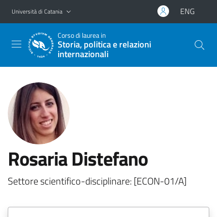
Vai al contenuto principale
Vai al menu di navigazione
ENG
Università di Catania
Corso di laurea in
Storia, politica e relazioni
internazionali
Rosaria Distefano
Settore scientifico-disciplinare: [ECON-01/A]