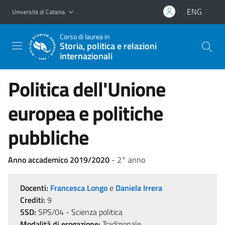
Vai al contenuto principale
Vai al menu di navigazione
ENG
Università di Catania
Corso di laurea in
Storia, politica e relazioni
internazionali
Politica dell'Unione
europea e politiche
pubbliche
Anno accademico 2019/2020
- 2° anno
Docenti:
Francesca Longo
e
Daniela Irrera
Crediti:
9
SSD:
SPS/04 - Scienza politica
Modalità di erogazione:
Tradizionale