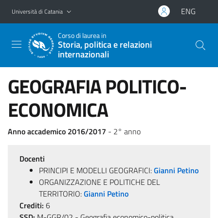
Vai al contenuto principale
Vai al menu di navigazione
ENG
Università di Catania
Corso di laurea in
Storia, politica e relazioni
internazionali
GEOGRAFIA POLITICO-
ECONOMICA
Anno accademico 2016/2017
- 2° anno
Docenti
PRINCIPI E MODELLI GEOGRAFICI:
Gianni Petino
ORGANIZZAZIONE E POLITICHE DEL
TERRITORIO:
Gianni Petino
Crediti:
6
SSD:
M-GGR/02 - Geografia economico-politica