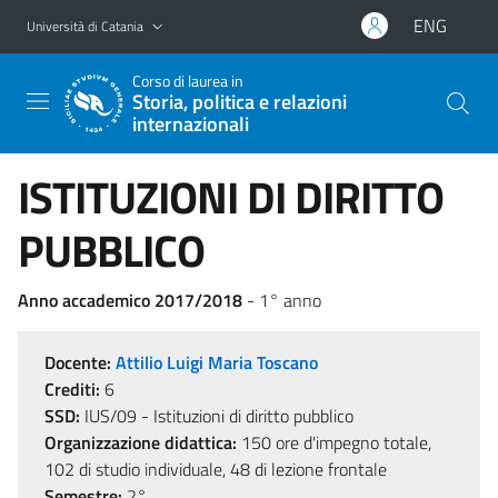
Vai al contenuto principale
Vai al menu di navigazione
ENG
Università di Catania
Corso di laurea in
Storia, politica e relazioni
internazionali
ISTITUZIONI DI DIRITTO
PUBBLICO
Anno accademico 2017/2018
- 1° anno
Docente:
Attilio Luigi Maria Toscano
Crediti:
6
SSD:
IUS/09 - Istituzioni di diritto pubblico
Organizzazione didattica:
150 ore d'impegno totale,
102 di studio individuale, 48 di lezione frontale
Semestre:
2°