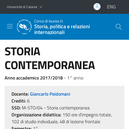
Vai al contenuto principale
Vai al menu di navigazione
ENG
Università di Catania
Corso di laurea in
Storia, politica e relazioni
internazionali
STORIA
CONTEMPORANEA
Anno accademico 2017/2018
- 1° anno
Docente:
Giancarlo Poidomani
Crediti:
6
SSD:
M-STO/04 - Storia contemporanea
Organizzazione didattica:
150 ore d'impegno totale,
102 di studio individuale, 48 di lezione frontale
Semestre:
1°