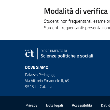
Modalità di verific
Studenti non frequentanti: esame or
Studenti frequentanti:
presentazione
DIPARTIMENTO DI
Scienze politiche e sociali
DOVE SIAMO
Palazzo Pedagaggi
Via Vittorio Emanuele II, 49
95131 - Catania
Link e informazioni utili
Privacy
Note legali
Accessibilità
Dati 