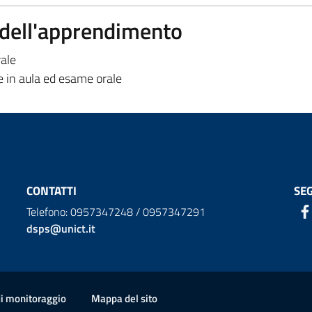
a dell'apprendimento
ale
 in aula ed
esame orale
CONTATTI
SEG
Telefono: 0957347248 / 0957347291
dsps@unict.it
di monitoraggio
Mappa del sito