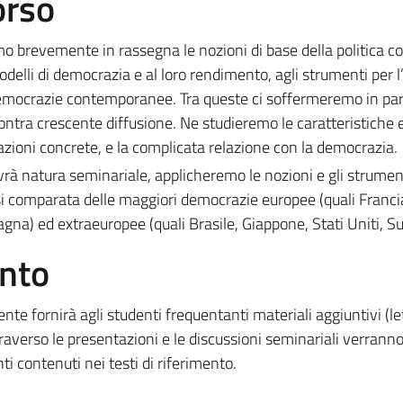
orso
o brevemente in rassegna le nozioni di base della politica c
elli di democrazia e al loro rendimento, agli strumenti per l’
le democrazie contemporanee. Tra queste ci soffermeremo in par
tra crescente diffusione. Ne studieremo le caratteristiche e
tazioni concrete, e la complicata relazione con la democrazia.
vrà natura seminariale, applicheremo le nozioni e gli strumen
isi comparata delle maggiori democrazie europee (quali Franci
na) ed extraeuropee (quali Brasile, Giappone, Stati Uniti, Su
ento
ocente fornirà agli studenti frequentanti materiali aggiuntivi (le
ttraverso le presentazioni e le discussioni seminariali verrann
ti contenuti nei testi di riferimento.