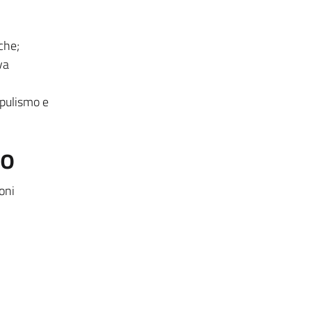
iche;
va
opulismo e
to
oni