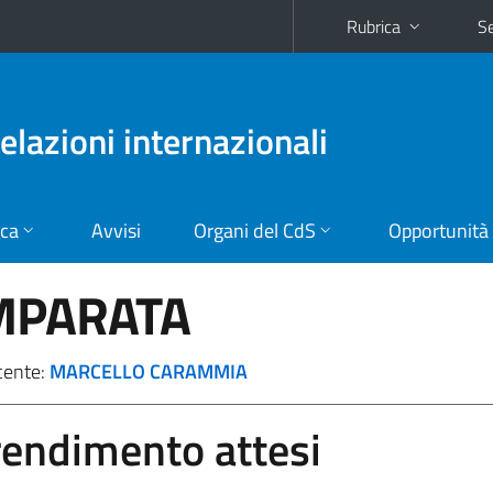
Rubrica
Se
relazioni internazionali
ica
Avvisi
Organi del CdS
Opportunità
OMPARATA
cente:
MARCELLO CARAMMIA
prendimento attesi