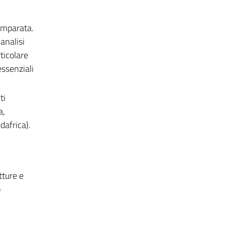
omparata.
analisi
ticolare
ssenziali
ti
a,
dafrica).
tture e
o