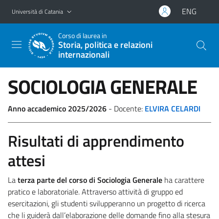
Vai al contenuto principale
Vai al menu di navigazione
ENG
Università di Catania
Corso di laurea in
Storia, politica e relazioni
internazionali
SOCIOLOGIA GENERALE
Anno accademico 2025/2026
- Docente:
ELVIRA CELARDI
Risultati di apprendimento
attesi
La
terza parte del corso di Sociologia Generale
ha carattere
pratico e laboratoriale. Attraverso attività di gruppo ed
esercitazioni, gli studenti svilupperanno un progetto di ricerca
che li guiderà dall’elaborazione delle domande fino alla stesura